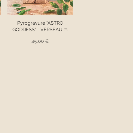
Pyrogravure "ASTRO
♑
GODDESS" - VERSEAU ♒
Prix
45,00 €