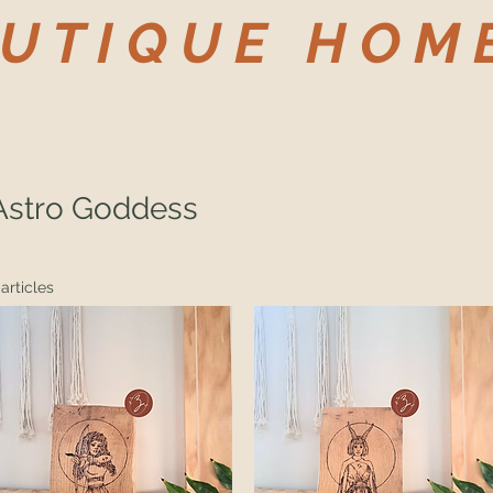
 U T I Q U E
H O M E
Astro Goddess
 articles