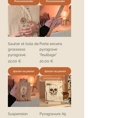
Précommander
Précommander
Sautoir et bola de
Porte encens
grossesse
pyrogravé
pyrogravé
"feuillage"
Prix
Prix
22,00 €
20,00 €
Ajouter au panier
Ajouter au panier
personnalisable
Suspension
Pyrogravure A5