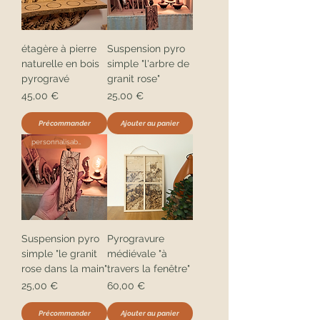
étagère à pierre
Suspension pyro
naturelle en bois
simple "l'arbre de
pyrogravé
granit rose"
Prix
Prix
45,00 €
25,00 €
Précommander
Ajouter au panier
personnalisable
Suspension pyro
Pyrogravure
simple "le granit
médiévale "à
rose dans la main"
travers la fenêtre"
Prix
Prix
25,00 €
60,00 €
Précommander
Ajouter au panier