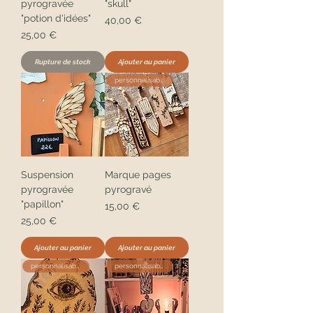
pyrogravée
"skull"
"potion d'idées"
Prix
40,00 €
Prix
25,00 €
Rupture de stock
Ajouter au panier
personnalisable
Suspension
Marque pages
pyrogravée
pyrogravé
"papillon"
Prix
15,00 €
Prix
25,00 €
Ajouter au panier
Ajouter au panier
personnalisable
personnalisable