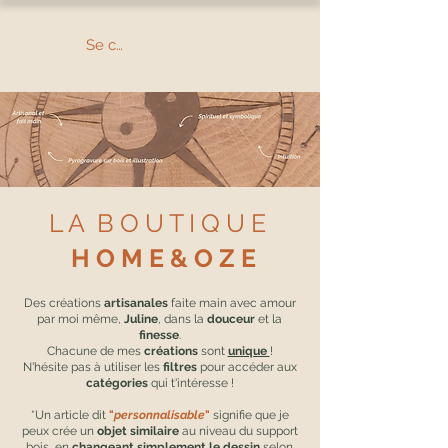
Se connecter
L A B O U T I Q U E
H O M E & O Z E
Des créations
artisanales
faite main avec amour
par moi même,
Juline
, dans la
douceur
et la
finesse
.
Chacune de mes
créations
sont
unique
!
N'hésite pas à utiliser les
filtres
pour accéder aux
catégories
qui t'intéresse !
*Un article dit
"
personnalisable
"
signifie que je
peux crée un
objet similaire
au niveau du support
bois, en
changeant simplement le dessin
selon