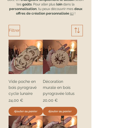
tes
goûts
. Pour aller plus
loin
dans la
personnalisation
, tu peux découvrir mes
deux
offres de
création personnalisée
ici
!
Filtrer
Vide poche en
Décoration
bois pyrogravé
murale en bois
cycle lunaire
pyrogravée lotus
Prix
Prix
24,00 €
20,00 €
Ajouter au panier
Ajouter au panier