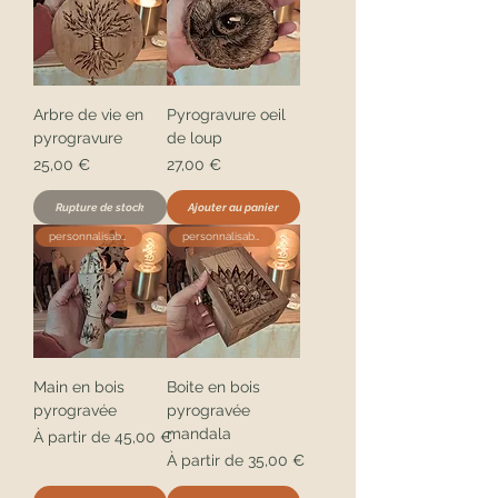
Arbre de vie en
Pyrogravure oeil
pyrogravure
de loup
Prix
Prix
25,00 €
27,00 €
Rupture de stock
Ajouter au panier
personnalisable
personnalisable
Main en bois
Boite en bois
pyrogravée
pyrogravée
mandala
Prix promotionnel
À partir de
45,00 €
Prix promotionnel
À partir de
35,00 €