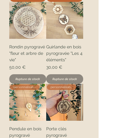
Rondin pyrogravé
Guirlande en bois
"fleur et arbre de
pyrogravée "Les 4
vie"
éléments"
Prix
Prix
50,00 €
30,00 €
Rupture de stock
Rupture de stock
personnalisable
personnalisable
Pendule en bois
Porte clés
pyrogravé
pyrogravé