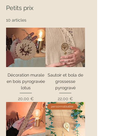
Petits prix
10 articles
Décoration murale
Sautoir et bola de
en bois pyrogravée
grossesse
lotus
pyrogravé
Prix
Prix
20,00 €
22,00 €
personnalisable