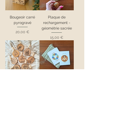
Bougeoir carré
Plaque de
pyrogravé
rechargement -
géométrie sacrée
Prix
20,00 €
Prix
15,00 €
Porte-clé en
Oracle GODDESS
pyrogravure style
ASTRO
country
Prix
19,00 €
Prix
7,00 €