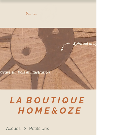
Se connecter
L A B O U T I Q U E
H O M E & O Z E
Accueil
Petits prix