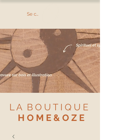
Se connecter
L A B O U T I Q U E
H O M E & O Z E