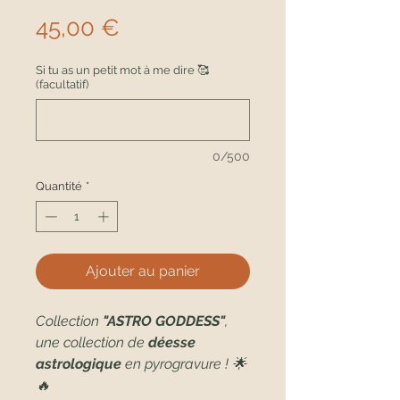
Prix
45,00 €
Si tu as un petit mot à me dire 🥰
(facultatif)
0/500
Quantité
*
Ajouter au panier
Collection
"ASTRO GODDESS"
,
une collection de
déesse
astrologique
en pyrogravure ! 🌟
🔥