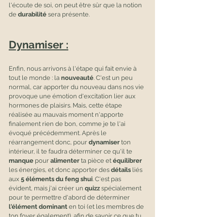
l'écoute de soi, on peut être sûr que la notion 
de 
durabilité
 sera présente.
Dynamiser :
Enfin, nous arrivons à l'étape qui fait envie à 
tout le monde : la 
nouveauté
. C'est un peu 
normal, car apporter du nouveau dans nos vie 
provoque une émotion d'excitation lier aux 
hormones de plaisirs. Mais, cette étape 
réalisée au mauvais moment n'apporte 
finalement rien de bon, comme je te l'ai 
évoqué précédemment. Après le 
réarrangement donc, pour 
dynamiser
 ton 
intérieur, il te faudra déterminer ce qu'il te 
manque
 pour 
alimenter
 ta pièce et
 équilibrer
les énergies, et donc apporter des 
détails
 liés 
aux 
5 éléments du feng shui
. C'est pas 
évident, mais j'ai créer un 
quizz
 spécialement 
pour te permettre d'abord de déterminer
l'élément dominant
 en toi (et les membres de 
ton foyer également), afin de savoir ce que tu 