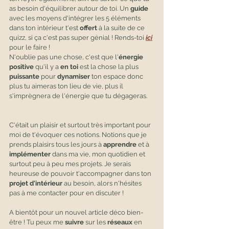
as besoin d'équilibrer autour de toi. Un 
guide
avec les moyens d'intégrer les 5 éléments 
dans ton intérieur t'est 
offert 
à la suite de ce 
quizz, si ça c'est pas super génial ! Rends-toi 
ici
pour le faire !
N'oublie pas une chose, c'est que l'
énergie 
positive
 qu'il y a 
en toi
 est la chose la plus 
puissante
 pour 
dynamiser
 ton espace donc 
plus tu aimeras ton lieu de vie, plus il 
s'imprègnera de l'énergie que tu dégageras.
C'était un plaisir et surtout très important pour 
moi de t'évoquer ces notions. Notions que je 
prends plaisirs tous les jours à 
apprendre
 et à 
implémenter 
dans ma vie, mon quotidien et 
surtout peu à peu mes projets. Je serais 
heureuse de pouvoir t'accompagner dans ton 
projet d'intérieur
 au besoin, alors n'hésites 
pas à me contacter pour en discuter !
A bientôt pour un nouvel article déco bien-
être ! Tu peux me 
suivre
 sur les 
réseaux
 en 