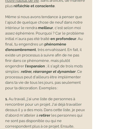
notre habitat de vie
. Sans artifices, de manière 
plus
 réfléchie et consciente
. 
Même si nous avons tendance à penser que 
l'ajout de quelque chose de neuf dans notre 
intérieur le rendra 
meilleur
, c'est selon moi 
assez éphémère. Pourquoi ? Car le problème 
initial n'aura pas été traité 
en profondeur
. Au 
final, tu engendres un 
phénomène 
d'encombrement
, très envahissant. En fait, il 
existe un processus à suivre afin de ne pas 
finir dans ce phénomène, mais plutôt 
engendrer 
l'expansion
 ; il s'agit de trois mots 
simples : 
retirer, réarranger et dynamiser
. Ce 
processus peut d'ailleurs être implémenter 
dans ta vie de tous les jours, pas seulement 
pour ta décoration. Exemples :
1.
 Au travail, j'ai une liste de personnes à 
rencontrer pour un projet. J'ai déjà travailler 
dessus il y a des mois. Dans cette liste, je peux 
d'abord m'atteler à 
retirer
 les personnes qui 
ne sont pas disponible ou qui ne 
correspondent plus à ce projet. Ensuite, 