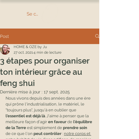
Se connecter
Post
HOME & OZE by Ju
27 oct. 2021
4 min de lecture
3 étapes pour organiser
ton intérieur grâce au
feng shui
Dernière mise à jour :
17 sept. 2025
Nous vivons depuis des années dans une ère 
qui prône l'industrialisation, le matériel, le 
"toujours plus", jusqu'à en oublier que 
l'essentiel est déjà là
. J'aime à penser que la 
meilleure façon d'agir 
en faveur
 de 
l'équilibre 
de la Terre
 est simplement de 
prendre soin
de ce que l'on 
peut contrôler
 : 
notre corps et 