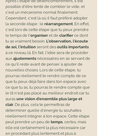
Après l'étape de désencombrement, il est 
possible d'être tenté de combler le vide, et 
c'est un mécanisme normal finalement. 
Cependant, c'est là où il faut préféré adopter 
la seconde étape : le 
réarrangement
. En effet, 
c'est lors de cette étape que tu peux prendre 
le temps de t'
organiser
 et de 
clarifier
 ce dont 
tu as vraiment besoin. 
L'observation, l'écoute 
de soi, l'intuition
 seront des
 outils importants
à ce niveau là. En fait, l'idée sera de procéder 
aux 
ajustements
 nécessaires en se servant de 
ce qu'il reste avant de penser à ajouter de 
nouvelles choses. Lors de cette étape, tu 
pourras réellement te rendre compte de ce 
que tu peux déjà faire dans ton espace avec 
ce que tu as, tu pourras te rendre compte que 
le lit n'est pas placé au meilleur endroit car tu 
auras 
une vision d'ensemble plus large et 
clair
. De plus, cela te permettras de 
déterminer quelle d'énergie tu souhaites 
réellement intégrer à ton espace. Cette étape 
peut prendre un peu de 
temps
, certes, mais 
elle est certainement la plus nécessaire car 
en procédant plus lentement et plus à 