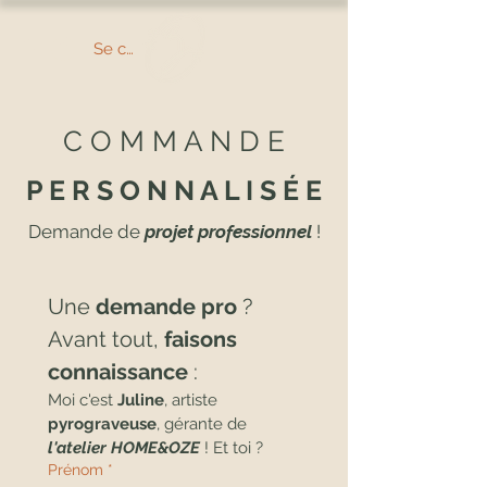
Se connecter
C O M M A N D E
P E R S O N N A L I S É E
Demande de
projet professionnel
!
Une 
demande pro
 ? 
Avant tout, 
faisons 
connaissance
 :
Moi c'est 
Juline
, artiste 
pyrograveuse
, gérante de 
l'atelier HOME&OZE
! Et toi ?
Prénom
*