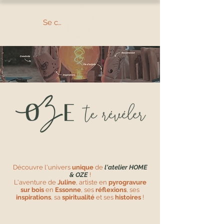
Se connecter
Découvre l'univers
unique
de
l'atelier HOME
& OZE
!
L'aventure de
Juline
, artiste en
pyrogravure
sur bois
en
Essonne
, ses
réflexions
,
ses
inspirations
, sa
spiritualité
et ses
histoires
!