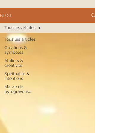
BLOG
Tous les articles
Tous les articles
Créations &
symboles
Ateliers &
créativité
Spiritualité &
intentions
Ma vie de
pyrograveuse