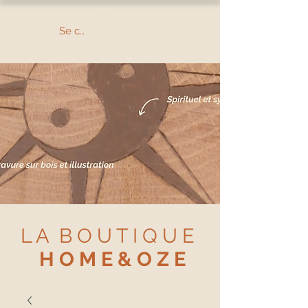
Se connecter
L A B O U T I Q U E
H O M E & O Z E