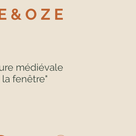
E & O Z E
ure médiévale
 la fenêtre"
x