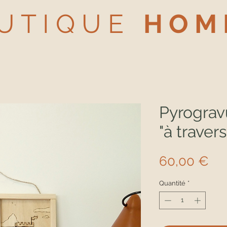
U T I Q U E
H O M 
Pyrograv
"à travers
Pri
60,00 €
Quantité
*