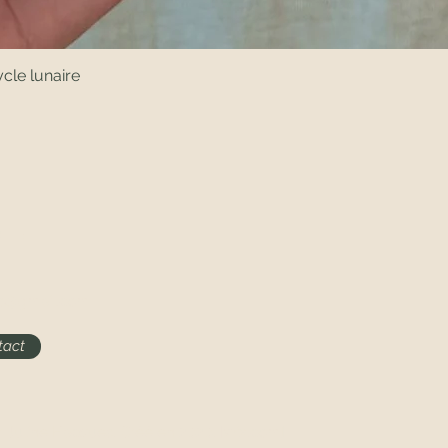
cle lunaire
I :
ro@gmail.com
tact
r
Juline
Hacques. Créé
en 2020. [wix.com]