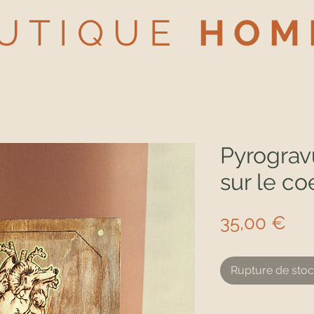
U T I Q U E
H O M 
Pyrograv
sur le co
Pri
35,00 €
Rupture de sto