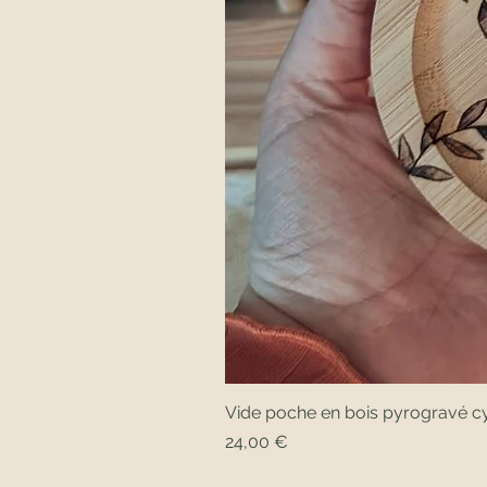
Vide poche en bois pyrogravé cy
Prix
24,00 €