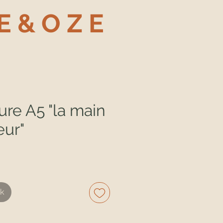
E & O Z E
ure A5 "la main
eur"
x
ck