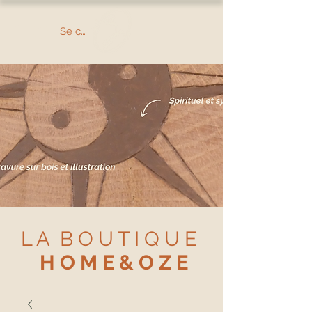
Se connecter
L A B O U T I Q U E
H O M E & O Z E